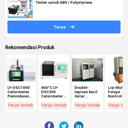
Tester untuk ABS / Polystyrene
Terus
Rekomendasi Produk
LY-DSC1000
600°C LY-
Double-
Liyi Multi-
Calorimeter
DSC300
lapisan kecil
Fungsi
Pemindaian
Calorimeter
datar
Kontrol
Diferensial
Pemindaian
vulkaniser
Komputer
Suhu 1150°C
Diferensial
Hot press
Rotorless
Harga terbaik
Harga terbaik
Harga terbaik
Harga terb
DSC
Mesin untuk
Rubber
Plastik
Rheometer