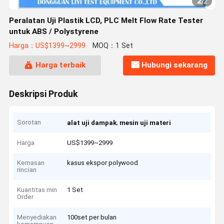
2
/
2
Peralatan Uji Plastik LCD, PLC Melt Flow Rate Tester
untuk ABS / Polystyrene
Harga：US$1399~2999
MOQ：1 Set
Harga terbaik
Hubungi sekarang
Deskripsi Produk
Sorotan
,
alat uji dampak
mesin uji materi
Harga
US$1399~2999
Kemasan
kasus ekspor polywood
rincian
Kuantitas min
1 Set
Order
Menyediakan
100set per bulan