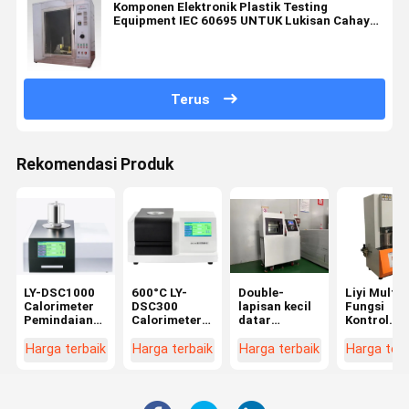
Komponen Elektronik Plastik Testing
Equipment IEC 60695 UNTUK Lukisan Cahaya
- Kawat
Terus
Rekomendasi Produk
LY-DSC1000
600°C LY-
Double-
Liyi Multi-
Calorimeter
DSC300
lapisan kecil
Fungsi
Pemindaian
Calorimeter
datar
Kontrol
Diferensial
Pemindaian
vulkaniser
Komputer
Suhu 1150°C
Diferensial
Hot press
Rotorless
Harga terbaik
Harga terbaik
Harga terbaik
Harga terb
DSC
Mesin untuk
Rubber
Plastik
Rheometer