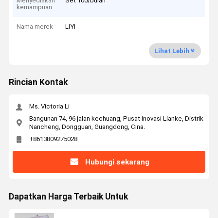
Menyediakan
Set 100/bulan
kemampuan
Nama merek
LIYI
Lihat Lebih
Rincian Kontak
Ms. Victoria Li
Bangunan 74, 96 jalan kechuang, Pusat Inovasi Lianke, Distrik
Nancheng, Dongguan, Guangdong, Cina.
+8613809275028
Hubungi sekarang
Dapatkan Harga Terbaik Untuk