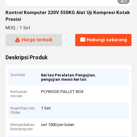
2
/
2
Kontrol Komputer 220V 550KG Alat Uji Kompresi Kotak
Presisi
MOQ：1 Set
Harga terbaik
Hubungi sekarang
Deskripsi Produk
Sorotan
,
Kertas Peralatan Pengujian
pengujian mesin kertas
Kemasan
PLYWOOD PALLET BOX
rincian
Kuantitas min
1 Set
Order
Menyediakan
set 1000 per bulan
kemampuan