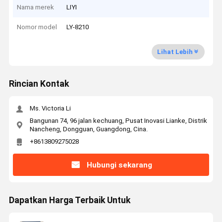
Nama merek
LIYI
Nomor model
LY-8210
Lihat Lebih
Rincian Kontak
Ms. Victoria Li
Bangunan 74, 96 jalan kechuang, Pusat Inovasi Lianke, Distrik
Nancheng, Dongguan, Guangdong, Cina.
+8613809275028
Hubungi sekarang
Dapatkan Harga Terbaik Untuk