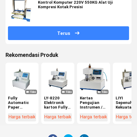
Kontrol Komputer 220V 550KG Alat Uji
Kompresi Kotak Presisi
Terus
Rekomendasi Produk
Fully
LY-8220
Kertas
LIYI
Automatic
Elektronik
Pengujian
Sepenuhny
Paper
karton Fully
Instrumen /
Kekuatan
Pengujian
Automatic
Bursting
Bursting
Instrumen /
Meledak
Strength
Otomatis
Harga terbaik
Harga terbaik
Harga terbaik
Harga terb
Dewan
Kekuatan
Tester 445 ×
Mesin Uji
bergelombang
Mesin
425 × 525mm
Kotak
Meledak
Pengujian
Dimensi
Bergelomb
Kekuatan