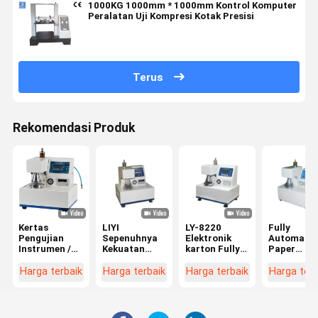
1000KG 1000mm * 1000mm Kontrol Komputer
Peralatan Uji Kompresi Kotak Presisi
Terus
Rekomendasi Produk
Kertas
LIYI
LY-8220
Fully
Pengujian
Sepenuhnya
Elektronik
Automatic
Instrumen /
Kekuatan
karton Fully
Paper
Bursting
Bursting
Automatic
Pengujian
Strength
Otomatis
Meledak
Instrumen 
Harga terbaik
Harga terbaik
Harga terbaik
Harga terb
Tester 445 ×
Mesin Uji
Kekuatan
Dewan
425 × 525mm
Kotak
Mesin
bergelomb
Dimensi
Bergelombang
Pengujian
Meledak
Kekuatan