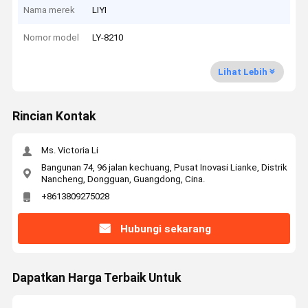
Nama merek
LIYI
Nomor model
LY-8210
Lihat Lebih
Rincian Kontak
Ms. Victoria Li
Bangunan 74, 96 jalan kechuang, Pusat Inovasi Lianke, Distrik
Nancheng, Dongguan, Guangdong, Cina.
+8613809275028
Hubungi sekarang
Dapatkan Harga Terbaik Untuk