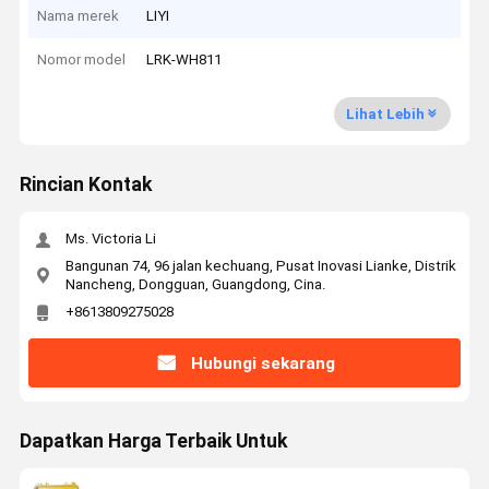
Nama merek
LIYI
Nomor model
LRK-WH811
Lihat Lebih
Rincian Kontak
Ms. Victoria Li
Bangunan 74, 96 jalan kechuang, Pusat Inovasi Lianke, Distrik
Nancheng, Dongguan, Guangdong, Cina.
+8613809275028
Hubungi sekarang
Dapatkan Harga Terbaik Untuk