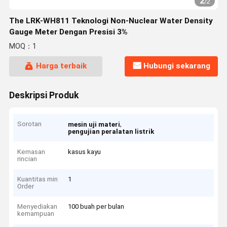
2
/
2
The LRK-WH811 Teknologi Non-Nuclear Water Density
Gauge Meter Dengan Presisi 3%
MOQ：1
Harga terbaik
Hubungi sekarang
Deskripsi Produk
Sorotan
,
mesin uji materi
pengujian peralatan listrik
Kemasan
kasus kayu
rincian
Kuantitas min
1
Order
Menyediakan
100 buah per bulan
kemampuan