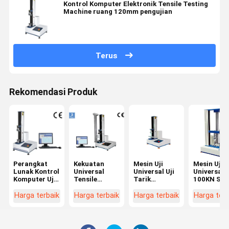
Kontrol Komputer Elektronik Tensile Testing
Machine ruang 120mm pengujian
Terus
Rekomendasi Produk
Perangkat
Kekuatan
Mesin Uji
Mesin Uji
Lunak Kontrol
Universal
Universal Uji
Universal
Komputer Uji
Tensile
Tarik
100KN Ser
Tarik Mesin
Testing
Kecepatan
Motor Mes
Machine
0,5 ~
kekuatan
Harga terbaik
Harga terbaik
Harga terbaik
Harga terb
1000mm /
tarik Deng
Min
Presisi 0,5