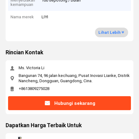
Menyediakan
100 sepotong / bulan
kemampuan
Nama merek
LIYI
Lihat Lebih
Rincian Kontak
Ms. Victoria Li
Bangunan 74, 96 jalan kechuang, Pusat Inovasi Lianke, Distrik
Nancheng, Dongguan, Guangdong, Cina.
+8613809275028
Hubungi sekarang
Dapatkan Harga Terbaik Untuk