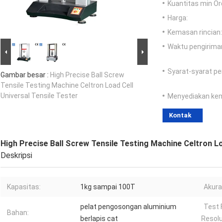
Kuantitas min Or
Harga:
Kemasan rincian:
Waktu pengirima
Syarat-syarat p
Gambar besar :
High Precise Ball Screw
Tensile Testing Machine Celtron Load Cell
Universal Tensile Tester
Menyediakan ke
Kontak
High Precise Ball Screw Tensile Testing Machine Celtron Lo
Deskripsi
Kapasitas:
1kg sampai 100T
Akura
pelat pengosongan aluminium
Test 
Bahan:
berlapis cat
Resolu