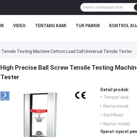
UK
VIDEO
TENTANG KAMI
TUR PABRIK
KONTROL KU
w Tensile Testing Machine Celtron Load Cell Universal Tensile Tester
High Precise Ball Screw Tensile Testing Machine
Tester
Detail produk:
Tempat asal:
Nama merek:
Sertifikasi:
Nomor model:
Syarat-syarat pe