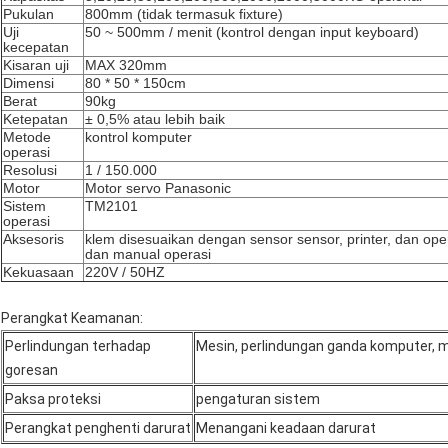
Pukulan
800mm (tidak termasuk fixture)
Uji
50 ~ 500mm / menit (kontrol dengan input keyboard)
kecepatan
Kisaran uji
MAX 320mm
Dimensi
80 * 50 * 150cm
Berat
90kg
Ketepatan
± 0,5% atau lebih baik
Metode
kontrol komputer
operasi
Resolusi
1 / 150.000
Motor
Motor servo Panasonic
Sistem
TM2101
operasi
Aksesoris
klem disesuaikan dengan sensor sensor, printer, dan oper
dan manual operasi
Kekuasaan
220V / 50HZ
Perangkat Keamanan:
Perlindungan terhadap
Mesin, perlindungan ganda komputer, 
goresan
Paksa proteksi
pengaturan sistem
Perangkat penghenti darurat
Menangani keadaan darurat