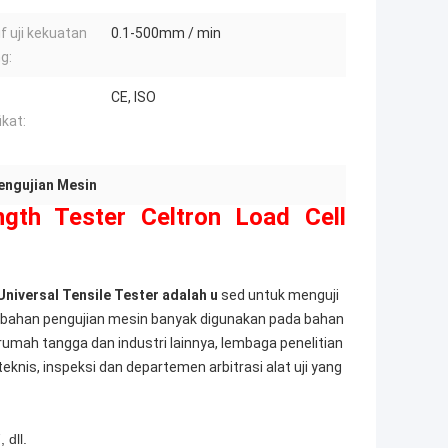
if uji kekuatan
0.1-500mm / min
g:
CE, ISO
ikat:
engujian Mesin
ngth Tester Celtron Load Cell
Universal Tensile Tester adalah u
sed untuk menguji
s bahan pengujian mesin banyak digunakan pada bahan
rumah tangga dan industri lainnya, lembaga penelitian
eknis, inspeksi dan departemen arbitrasi alat uji yang
dll.