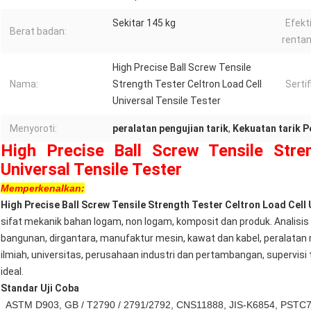
Sekitar 145 kg
Efekt
Berat badan:
rentan
High Precise Ball Screw Tensile
Nama:
Strength Tester Celtron Load Cell
Sertif
Universal Tensile Tester
Menyoroti:
peralatan pengujian tarik
,
Kekuatan tarik P
High Precise Ball Screw Tensile Stre
Universal Tensile Tester
Memperkenalkan:
High Precise Ball Screw Tensile Strength Tester Celtron Load Cell 
sifat mekanik bahan logam, non logam, komposit dan produk. Analisi
bangunan, dirgantara, manufaktur mesin, kawat dan kabel, peralatan 
ilmiah, universitas, perusahaan industri dan pertambangan, supervisi t
ideal.
Standar Uji Coba
ASTM D903, GB / T2790 / 2791/2792, CNS11888, JIS-K6854, PSTC7, 