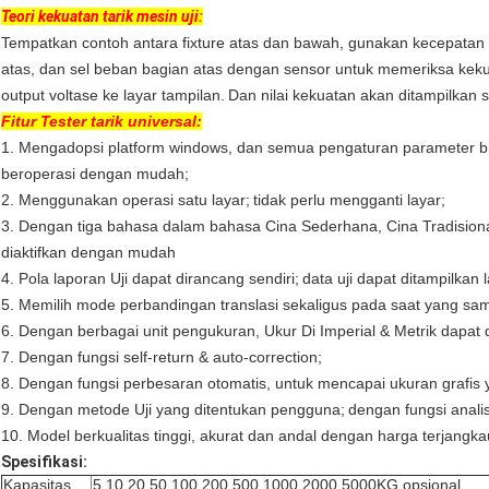
Teori kekuatan tarik mesin uji:
Tempatkan contoh antara fixture atas dan bawah, gunakan kecepatan y
atas, dan sel beban bagian atas dengan sensor untuk memeriksa keku
output voltase ke layar tampilan.
Dan nilai kekuatan akan ditampilkan 
Fitur
Tester tarik universal:
1. Mengadopsi platform windows, dan semua pengaturan parameter bisa
beroperasi dengan mudah;
2. Menggunakan operasi satu layar;
tidak perlu mengganti layar;
3. Dengan tiga bahasa dalam bahasa Cina Sederhana, Cina Tradisiona
diaktifkan dengan mudah
4. Pola laporan Uji dapat dirancang sendiri;
data uji dapat ditampilkan 
5. Memilih mode perbandingan translasi sekaligus pada saat yang s
6. Dengan berbagai unit pengukuran, Ukur Di Imperial & Metrik dapat d
7. Dengan fungsi self-return & auto-correction;
8. Dengan fungsi perbesaran otomatis, untuk mencapai ukuran grafis y
9. Dengan metode Uji yang ditentukan pengguna;
dengan fungsi analis
10. Model berkualitas tinggi, akurat dan andal dengan harga terjangka
Spesifikasi:
Kapasitas
5,10,20,50,100,200,500,1000,2000,5000KG opsional