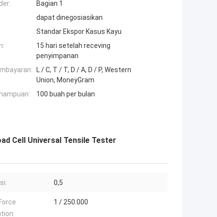
der:
Bagian 1
dapat dinegosiasikan
Standar Ekspor Kasus Kayu
n:
15 hari setelah receving
penyimpanan
embayaran:
L / C, T / T, D / A, D / P, Western
Union, MoneyGram
mampuan:
100 buah per bulan
ad Cell Universal Tensile Tester
si:
0,5
Force
1 / 250.000
tion: