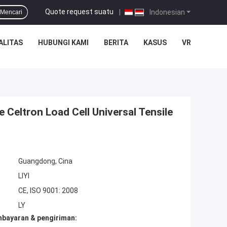
Quote request suatu
|
Indonesian
Mencari
ALITAS
HUBUNGI KAMI
BERITA
KASUS
VR
 Celtron Load Cell Universal Tensile
Guangdong, Cina
LIYI
CE, ISO 9001: 2008
LY
mbayaran & pengiriman: