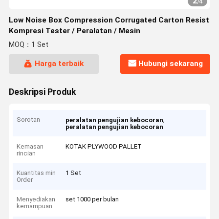
2
/
4
Low Noise Box Compression Corrugated Carton Resist
Kompresi Tester / Peralatan / Mesin
MOQ：1 Set
Harga terbaik
Hubungi sekarang
Deskripsi Produk
Sorotan
,
peralatan pengujian kebocoran
peralatan pengujian kebocoran
Kemasan
KOTAK PLYWOOD PALLET
rincian
Kuantitas min
1 Set
Order
Menyediakan
set 1000 per bulan
kemampuan