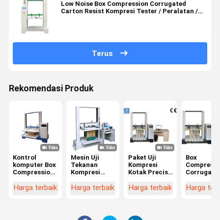
Low Noise Box Compression Corrugated
Carton Resist Kompresi Tester / Peralatan /
Mesin
Terus
Rekomendasi Produk
Kontrol
Mesin Uji
Paket Uji
Box
komputer Box
Tekanan
Kompresi
Compressi
Compression
Kompresi
Kotak Precise
Corrugate
Tester kuat
Elektronik
Peralatan Uji
Carton Res
tekan karton
Untuk Karton
Tekanan
Compressi
Harga terbaik
Harga terbaik
Harga terbaik
Harga terb
Bergelombang
Radiator
Tester 22
550KG Pres