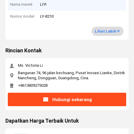
Nama merek
LIYI
Nomor model
LY-8210
Lihat Lebih
Rincian Kontak
Ms. Victoria Li
Bangunan 74, 96 jalan kechuang, Pusat Inovasi Lianke, Distrik
Nancheng, Dongguan, Guangdong, Cina.
+8613809275028
Hubungi sekarang
Dapatkan Harga Terbaik Untuk