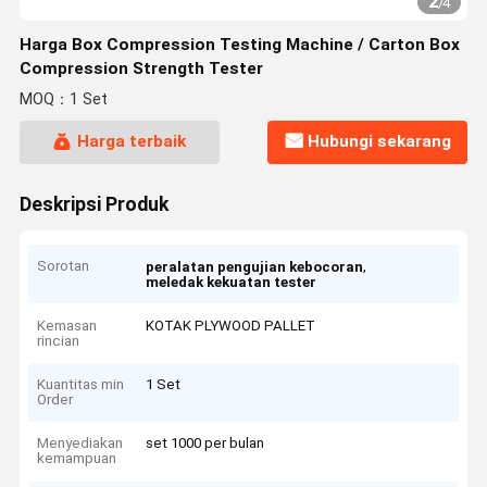
2
/
4
Harga Box Compression Testing Machine / Carton Box
Compression Strength Tester
MOQ：1 Set
Harga terbaik
Hubungi sekarang
Deskripsi Produk
Sorotan
,
peralatan pengujian kebocoran
meledak kekuatan tester
Kemasan
KOTAK PLYWOOD PALLET
rincian
Kuantitas min
1 Set
Order
Menyediakan
set 1000 per bulan
kemampuan