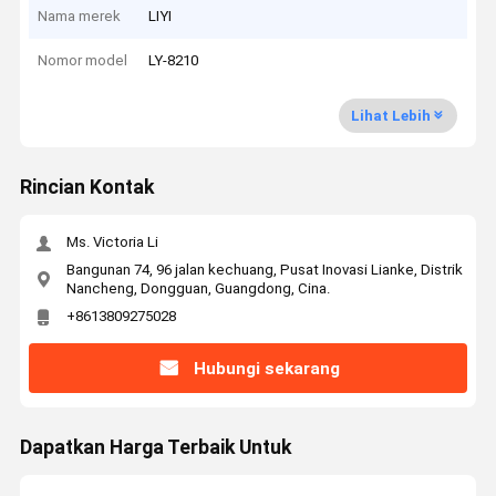
Nama merek
LIYI
Nomor model
LY-8210
Lihat Lebih
Rincian Kontak
Ms. Victoria Li
Bangunan 74, 96 jalan kechuang, Pusat Inovasi Lianke, Distrik
Nancheng, Dongguan, Guangdong, Cina.
+8613809275028
Hubungi sekarang
Dapatkan Harga Terbaik Untuk