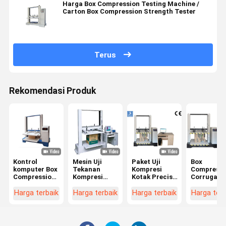
Harga Box Compression Testing Machine /
Carton Box Compression Strength Tester
Terus
Rekomendasi Produk
Kontrol
Mesin Uji
Paket Uji
Box
komputer Box
Tekanan
Kompresi
Compressi
Compression
Kompresi
Kotak Precise
Corrugate
Tester kuat
Elektronik
Peralatan Uji
Carton Res
tekan karton
Untuk Karton
Tekanan
Compressi
Harga terbaik
Harga terbaik
Harga terbaik
Harga terb
Bergelombang
Radiator
Tester 22
550KG Pres