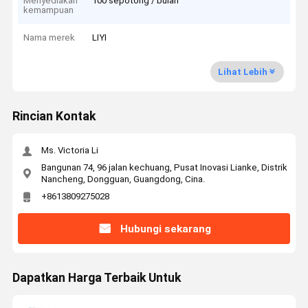
Menyediakan
100 sepotong / bulan
kemampuan
Nama merek
LIYI
Lihat Lebih
Rincian Kontak
Ms. Victoria Li
Bangunan 74, 96 jalan kechuang, Pusat Inovasi Lianke, Distrik
Nancheng, Dongguan, Guangdong, Cina.
+8613809275028
Hubungi sekarang
Dapatkan Harga Terbaik Untuk