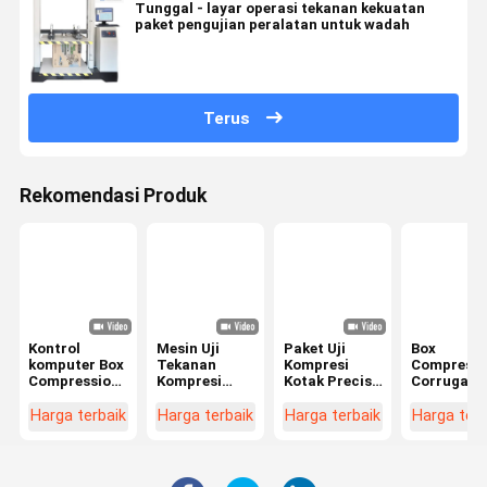
Tunggal - layar operasi tekanan kekuatan
paket pengujian peralatan untuk wadah
Terus
Rekomendasi Produk
Kontrol
Mesin Uji
Paket Uji
Box
komputer Box
Tekanan
Kompresi
Compressi
Compression
Kompresi
Kotak Precise
Corrugate
Tester kuat
Elektronik
Peralatan Uji
Carton Res
tekan karton
Untuk Karton
Tekanan
Compressi
Harga terbaik
Harga terbaik
Harga terbaik
Harga terb
Bergelombang
Radiator
Tester 22
550KG Pres