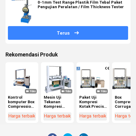
0-1mm Test Range Plastik Film Tebal Paket
Pengujian Peralatan / Film Thickness Tester
Terus
Rekomendasi Produk
Kontrol
Mesin Uji
Paket Uji
Box
komputer Box
Tekanan
Kompresi
Compressi
Compression
Kompresi
Kotak Precise
Corrugate
Tester kuat
Elektronik
Peralatan Uji
Carton Res
tekan karton
Untuk Karton
Tekanan
Compressi
Harga terbaik
Harga terbaik
Harga terbaik
Harga terb
Bergelombang
Radiator
Tester 22
550KG Pres